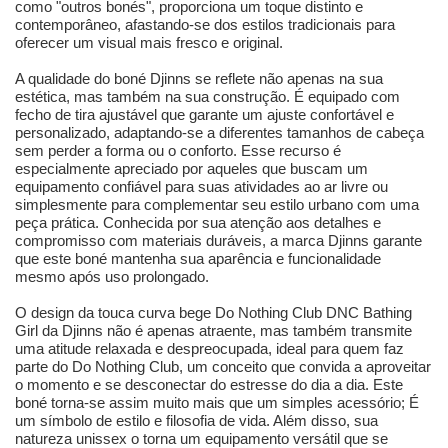
como "outros bonés", proporciona um toque distinto e
contemporâneo, afastando-se dos estilos tradicionais para
oferecer um visual mais fresco e original.
A qualidade do boné Djinns se reflete não apenas na sua
estética, mas também na sua construção. É equipado com
fecho de tira ajustável que garante um ajuste confortável e
personalizado, adaptando-se a diferentes tamanhos de cabeça
sem perder a forma ou o conforto. Esse recurso é
especialmente apreciado por aqueles que buscam um
equipamento confiável para suas atividades ao ar livre ou
simplesmente para complementar seu estilo urbano com uma
peça prática. Conhecida por sua atenção aos detalhes e
compromisso com materiais duráveis, a marca Djinns garante
que este boné mantenha sua aparência e funcionalidade
mesmo após uso prolongado.
O design da touca curva bege Do Nothing Club DNC Bathing
Girl da Djinns não é apenas atraente, mas também transmite
uma atitude relaxada e despreocupada, ideal para quem faz
parte do Do Nothing Club, um conceito que convida a aproveitar
o momento e se desconectar do estresse do dia a dia. Este
boné torna-se assim muito mais que um simples acessório; É
um símbolo de estilo e filosofia de vida. Além disso, sua
natureza unissex o torna um equipamento versátil que se