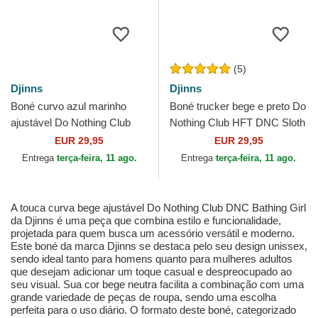
(5)
Djinns
Djinns
Boné curvo azul marinho
Boné trucker bege e preto Do
ajustável Do Nothing Club
Nothing Club HFT DNC Sloth
DNC Cherry da Djinns
da Djinns
EUR 29,95
EUR 29,95
Entrega
terça-feira, 11 ago.
Entrega
terça-feira, 11 ago.
A touca curva bege ajustável Do Nothing Club DNC Bathing Girl
da Djinns é uma peça que combina estilo e funcionalidade,
projetada para quem busca um acessório versátil e moderno.
Este boné da marca Djinns se destaca pelo seu design unissex,
sendo ideal tanto para homens quanto para mulheres adultos
que desejam adicionar um toque casual e despreocupado ao
seu visual. Sua cor bege neutra facilita a combinação com uma
grande variedade de peças de roupa, sendo uma escolha
perfeita para o uso diário. O formato deste boné, categorizado