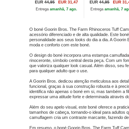
Camo Desaturated
búfalo Ruthless Cam
EUR
44,95
EUR 31,47
EUR
44,95
EUR 31,
Camo The Farm da
Desaturated Camo T
Entrega
amanhã, 7 ago.
Entrega
amanhã, 7 ag
Goorin Bros.
Farm da Goorin Bros
O boné Goorin Bros. The Farm Rhinoceros Tuff Cam
acessório diferenciado e de alta qualidade. Este bo
personalidade aos seus looks do dia a dia. A Goorin 
moda e conforto com este boné.
O design do boné incorpora uma estampa camuflada d
rinoceronte, símbolo central desta peça. Com um for
que valoriza qualquer look casual. Além disso, seu f
para qualquer adulto que o use.
A Goorin Bros. dedicou atenção meticulosa aos detal
funcional, graças à sua construção robusta e à preci
identifica não apenas o boné em si, mas também a filo
expressar uma atitude forte e determinada através do
Além do seu apelo visual, este boné oferece a pratic
tamanhos de cabeça, tornando-o ideal para adultos 
camuflagem cria um contraste marcante, fazendo des
Em resumo, o boné Goorin Bros. The Farm Tuff Cam