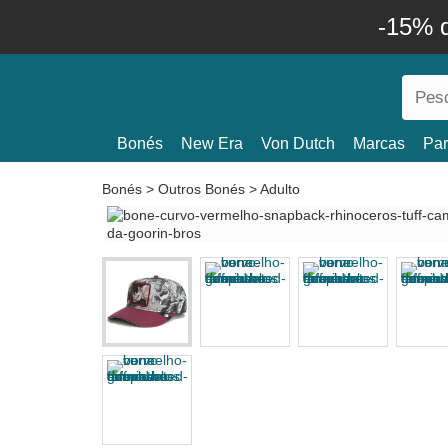
-15% 
Bonés
New Era
Von Dutch
Marcas
Par
Bonés
>
Outros Bonés
>
Adulto