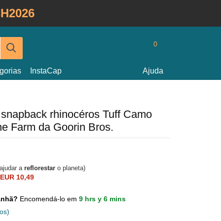
H2026
0
gorias
InstaCap
Ajuda
 snapback rhinocéros Tuff Camo
e Farm da Goorin Bros.
 ajudar a
reflorestar
o planeta)
EUR 10,49
manhã?
Encomendá-lo em
9 hrs y 6 mins
os)