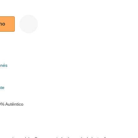
nho
onés
k
nte
% Autêntico