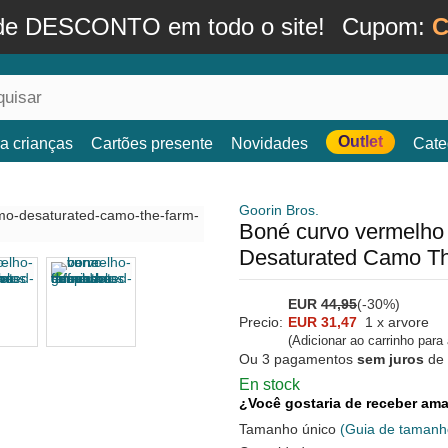
de DESCONTO em todo o site!
Cupom:
C
Outlet
a crianças
Cartões presente
Novidades
Cate
Goorin Bros.
Boné curvo vermelho
Desaturated Camo Th
EUR
44,95
(-30%)
Precio:
EUR 31,47
1 x arvore
(Adicionar ao carrinho para
Ou 3 pagamentos
sem juros
de
En stock
¿Você gostaria de receber a
Tamanho único
(Guia de tamanh