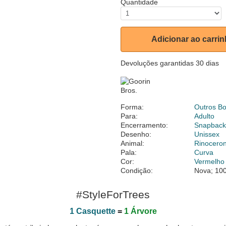
Quantidade
Adicionar ao carri
Devoluções garantidas 30 dias
Forma:
Outros B
Para:
Adulto
Encerramento:
Snapbac
Desenho:
Unissex
Animal:
Rinocero
Pala:
Curva
Cor:
Vermelho
Condição:
Nova; 100
#StyleForTrees
1 Casquette
=
1 Árvore