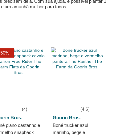
s precisam dela. Com sua ajuda, é possível plantar 1
e e um amanhã melhor para todos.
-50%
(4)
(4.6)
orin Bros.
Goorin Bros.
né plano castanho e
Boné trucker azul
rmelho snapback
marinho, bege e