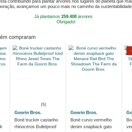
á contribuindo para plantar árvores nos lugares do planeta que mai
aboração, avançamos um pouco mais no caminho da sustentabilidad
Já plantamos
259.408
árvores
Obrigado!
mbém compraram
(5)
Goorin Bros.
Goorin Bros.
Go
Boné trucker castanho
Boné curvo vermelho
Bo
ck
rhinocéros Bulletproof
denim snapback gato
ve