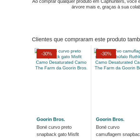
Ao comprar qualquer produto em Caphunters, você est
árvore mais e, graças à sua col
Clientes que compraram este produto ta
-30%
-30%
Goorin Bros.
Goorin Bros.
Boné curvo preto
Boné curvo
snapback gato Misfit
camuflagem snapba