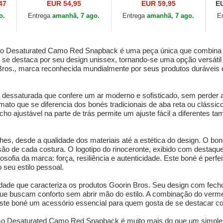
o
Iced Rhino Jewel Tones
Menace Rail Bird The
ca
47
EUR 54,95
EUR 59,95
E
he
The Farm da Goorin
Showdown The Farm
Ri
o.
Entrega
amanhã, 7 ago.
Entrega
amanhã, 7 ago.
E
.
Bros.
da Goorin Bros.
Go
o Desaturated Camo Red Snapback é uma peça única que combina est
né se destaca por seu design unissex, tornando-se uma opção versáti
Bros., marca reconhecida mundialmente por seus produtos duráveis e es
essaturada que confere um ar moderno e sofisticado, sem perder a
mato que se diferencia dos bonés tradicionais de aba reta ou clássic
echo ajustável na parte de trás permite um ajuste fácil a diferentes 
hes, desde a qualidade dos materiais até a estética do design. O b
são de cada costura. O logotipo do rinoceronte, exibido com destaque
sofia da marca: força, resiliência e autenticidade. Este boné é perfe
 seu estilo pessoal.
idade que caracteriza os produtos Goorin Bros. Seu design com fecho
que buscam conforto sem abrir mão do estilo. A combinação do verm
te boné um acessório essencial para quem gosta de se destacar com 
o Desaturated Camo Red Snapback é muito mais do que um simples a