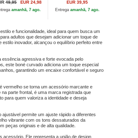
valo Stallion Free
vermelho pantera The
UR
49,95
EUR 24,98
EUR 39,95
der The Farm Flats da
Panther The Farm da
ntrega
amanhã, 7 ago.
Entrega
amanhã, 7 ago.
orin Bros.
Goorin Bros.
ilo e funcionalidade, ideal para quem busca um
l para adultos que desejam adicionar um toque de
tilo inovador, alcançou o equilíbrio perfeito entre
 essência agressiva e forte evocada pelo
os, este boné curvado adiciona um toque especial
tamanhos, garantindo um encaixe confortável e seguro
oné vermelho se torna um acessório marcante e
 na parte frontal, é uma marca registrada que
ito para quem valoriza a identidade e deseja
 ajustável permite um ajuste rápido a diferentes
elho vibrante com os tons dessaturados da
peças originais e de alta qualidade.
cessório. Ele representa a união de design