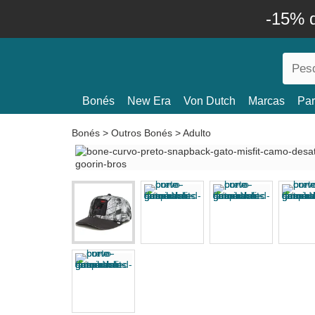
-15% 
Bonés
New Era
Von Dutch
Marcas
Par
Bonés
>
Outros Bonés
>
Adulto