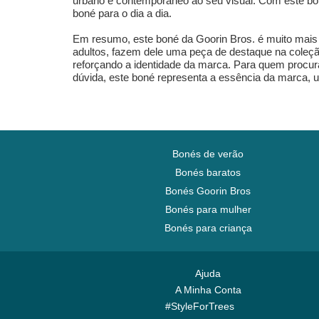
urbano e contemporâneo ao seu visual. Com este boné,
boné para o dia a dia.
Em resumo, este boné da Goorin Bros. é muito mais 
adultos, fazem dele uma peça de destaque na coleçã
reforçando a identidade da marca. Para quem procur
dúvida, este boné representa a essência da marca, 
Bonés de verão
Bonés baratos
Bonés Goorin Bros
Bonés para mulher
Bonés para criança
Ajuda
A Minha Conta
#StyleForTrees