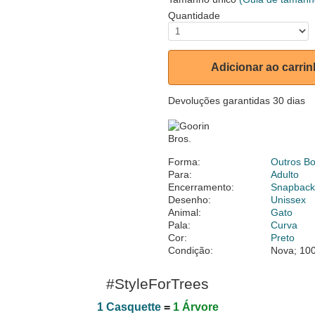
Quantidade
Adicionar ao carri
Devoluções garantidas 30 dias
Forma:
Outros B
Para:
Adulto
Encerramento:
Snapbac
Desenho:
Unissex
Animal:
Gato
Pala:
Curva
Cor:
Preto
Condição:
Nova; 100
#StyleForTrees
1 Casquette
=
1 Árvore