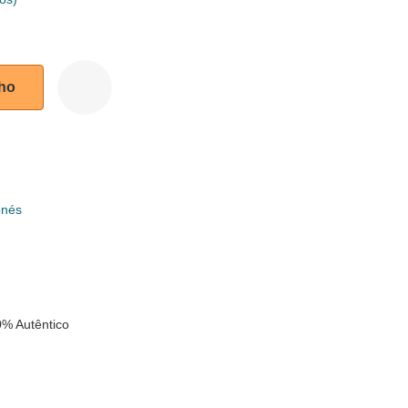
nho
onés
k
% Autêntico