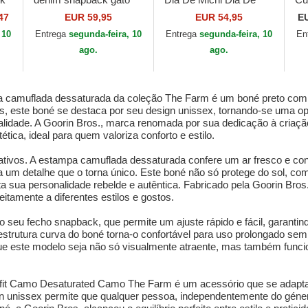
o
Menace Rail Bird The
Los Muertos The Farm
Th
47
EUR 59,95
EUR 54,95
E
he
Showdown The Farm
da Goorin Bros.
Br
 10
Entrega
segunda-feira, 10
Entrega
segunda-feira, 10
En
.
da Goorin Bros.
ago.
ago.
a camuflada dessaturada da coleção The Farm é um boné preto com
os, este boné se destaca por seu design unissex, tornando-se uma o
lidade. A Goorin Bros., marca renomada por sua dedicação à criaçã
tica, ideal para quem valoriza conforto e estilo.
tivos. A estampa camuflada dessaturada confere um ar fresco e cont
na um detalhe que o torna único. Este boné não só protege do sol, 
 sua personalidade rebelde e autêntica. Fabricado pela Goorin Bros
eitamente a diferentes estilos e gostos.
 seu fecho snapback, que permite um ajuste rápido e fácil, garantin
rutura curva do boné torna-o confortável para uso prolongado sem 
que este modelo seja não só visualmente atraente, mas também funcio
sfit Camo Desaturated Camo The Farm é um acessório que se adapta 
sign unissex permite que qualquer pessoa, independentemente do gén