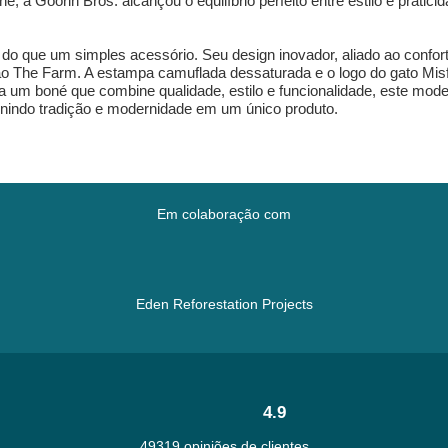
 a Goorin Bros. alcançou o equilíbrio perfeito entre estilo e pratic
do que um simples acessório. Seu design inovador, aliado ao confo
o The Farm. A estampa camuflada dessaturada e o logo do gato Misfi
a um boné que combine qualidade, estilo e funcionalidade, este mod
unindo tradição e modernidade em um único produto.
Em colaboração com
Eden Reforestation Projects
4.9
49319 opiniões de clientes