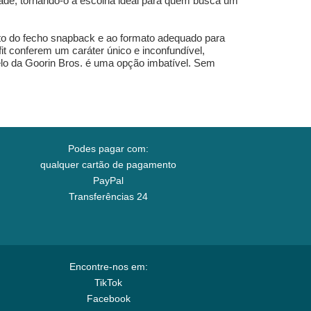
idade, tornando-o a escolha ideal para quem busca um
rto do fecho snapback e ao formato adequado para
t conferem um caráter único e inconfundível,
elo da Goorin Bros. é uma opção imbatível. Sem
Podes pagar com:
qualquer cartão de pagamento
PayPal
Transferências 24
Encontre-nos em:
TikTok
Facebook