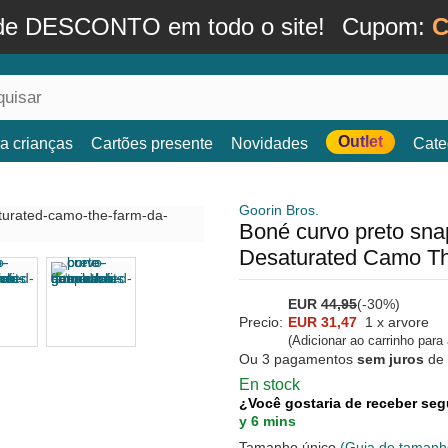
de DESCONTO em todo o site!
Cupom:
C
Outlet
a crianças
Cartões presente
Novidades
Cate
Goorin Bros.
Boné curvo preto sna
Desaturated Camo Th
EUR
44,95
(-30%)
Precio:
EUR 31,47
1 x arvore
(Adicionar ao carrinho para
Ou 3 pagamentos
sem juros
de
En stock
¿Você gostaria de receber seg
y 6 mins
Tamanho único
(Guia de tamanh