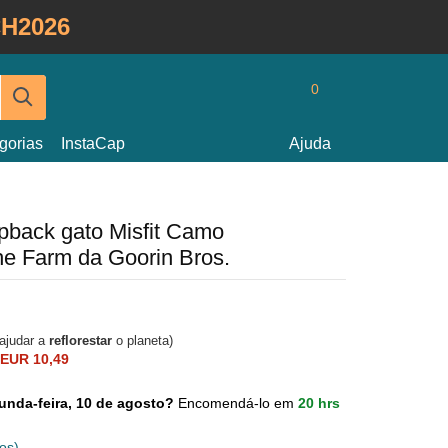
H2026
0
gorias
InstaCap
Ajuda
pback gato Misfit Camo
e Farm da Goorin Bros.
 ajudar a
reflorestar
o planeta)
EUR 10,49
unda-feira, 10 de agosto?
Encomendá-lo em
20 hrs
os)