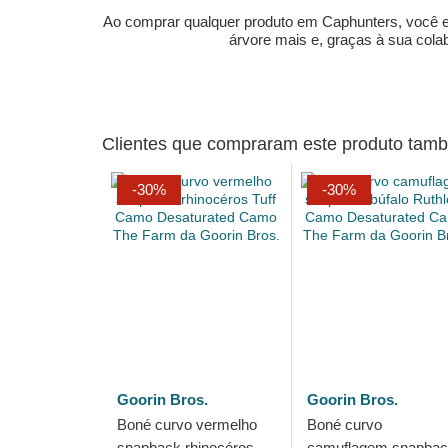
Ao comprar qualquer produto em Caphunters, você est
árvore mais e, graças à sua col
Clientes que compraram este produto ta
-30%
-30%
Goorin Bros.
Goorin Bros.
Boné curvo vermelho
Boné curvo
snapback rhinocéros
camuflagem snapba