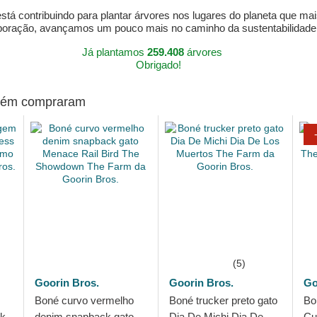
á contribuindo para plantar árvores nos lugares do planeta que mai
aboração, avançamos um pouco mais no caminho da sustentabilidad
Já plantamos
259.408
árvores
Obrigado!
mbém compraram
(5)
Goorin Bros.
Goorin Bros.
Go
Boné curvo vermelho
Boné trucker preto gato
Bo
ck
denim snapback gato
Dia De Michi Dia De
Cu