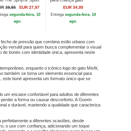
e Farm da Goorin
Curious Cat Mini The
UR
39,95
EUR 27,97
EUR 34,95
os.
Farm da Goorin Bros.
trega
segunda-feira, 10
Entrega
segunda-feira, 10
ago.
ago.
 fecho de pressão que combina estilo urbano com
pção versátil para quem busca complementar o visual
o de bonés com identidade única, apresenta neste
emporâneo, enquanto o icônico logo do gato Misfit,
como também se torna um elemento essencial para
., este boné apresenta um formato único que se
do um encaixe confortável para adultos de diferentes
perder a forma ou causar desconforto. A Goorin
nal e durável, mantendo a qualidade que caracteriza
perfeitamente a diferentes ocasiões, desde
ero, o use com confiança, adicionando um toque