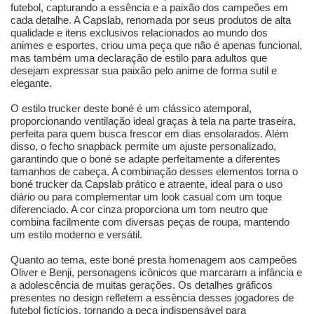
futebol, capturando a essência e a paixão dos campeões em
cada detalhe. A Capslab, renomada por seus produtos de alta
qualidade e itens exclusivos relacionados ao mundo dos
animes e esportes, criou uma peça que não é apenas funcional,
mas também uma declaração de estilo para adultos que
desejam expressar sua paixão pelo anime de forma sutil e
elegante.
O estilo trucker deste boné é um clássico atemporal,
proporcionando ventilação ideal graças à tela na parte traseira,
perfeita para quem busca frescor em dias ensolarados. Além
disso, o fecho snapback permite um ajuste personalizado,
garantindo que o boné se adapte perfeitamente a diferentes
tamanhos de cabeça. A combinação desses elementos torna o
boné trucker da Capslab prático e atraente, ideal para o uso
diário ou para complementar um look casual com um toque
diferenciado. A cor cinza proporciona um tom neutro que
combina facilmente com diversas peças de roupa, mantendo
um estilo moderno e versátil.
Quanto ao tema, este boné presta homenagem aos campeões
Oliver e Benji, personagens icônicos que marcaram a infância e
a adolescência de muitas gerações. Os detalhes gráficos
presentes no design refletem a essência desses jogadores de
futebol fictícios, tornando a peça indispensável para