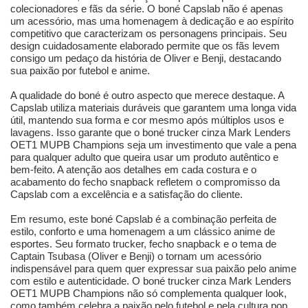
colecionadores e fãs da série. O boné Capslab não é apenas
um acessório, mas uma homenagem à dedicação e ao espírito
competitivo que caracterizam os personagens principais. Seu
design cuidadosamente elaborado permite que os fãs levem
consigo um pedaço da história de Oliver e Benji, destacando
sua paixão por futebol e anime.
A qualidade do boné é outro aspecto que merece destaque. A
Capslab utiliza materiais duráveis que garantem uma longa vida
útil, mantendo sua forma e cor mesmo após múltiplos usos e
lavagens. Isso garante que o boné trucker cinza Mark Lenders
OET1 MUPB Champions seja um investimento que vale a pena
para qualquer adulto que queira usar um produto autêntico e
bem-feito. A atenção aos detalhes em cada costura e o
acabamento do fecho snapback refletem o compromisso da
Capslab com a excelência e a satisfação do cliente.
Em resumo, este boné Capslab é a combinação perfeita de
estilo, conforto e uma homenagem a um clássico anime de
esportes. Seu formato trucker, fecho snapback e o tema de
Captain Tsubasa (Oliver e Benji) o tornam um acessório
indispensável para quem quer expressar sua paixão pelo anime
com estilo e autenticidade. O boné trucker cinza Mark Lenders
OET1 MUPB Champions não só complementa qualquer look,
como também celebra a paixão pelo futebol e pela cultura pop