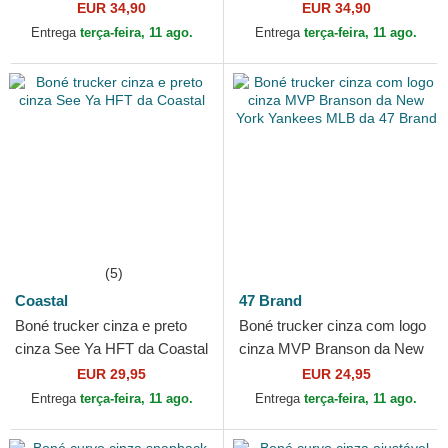
Campeões: Oliver e Benji da
Campeões: Oliver e Benji da
EUR 34,90
EUR 34,90
Capslab
Capslab
Entrega
terça-feira, 11 ago.
Entrega
terça-feira, 11 ago.
(5)
Coastal
47 Brand
Boné trucker cinza e preto
Boné trucker cinza com logo
cinza See Ya HFT da Coastal
cinza MVP Branson da New
York Yankees MLB da 47
EUR 29,95
EUR 24,95
Brand
Entrega
terça-feira, 11 ago.
Entrega
terça-feira, 11 ago.