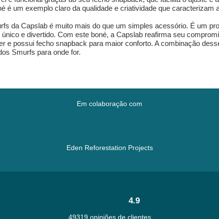
é é um exemplo claro da qualidade e criatividade que caracterizam 
rfs da Capslab é muito mais do que um simples acessório. É um prod
 único e divertido. Com este boné, a Capslab reafirma seu compromi
cker e possui fecho snapback para maior conforto. A combinação des
dos Smurfs para onde for.
Em colaboração com
Eden Reforestation Projects
4.9
49319 opiniões de clientes