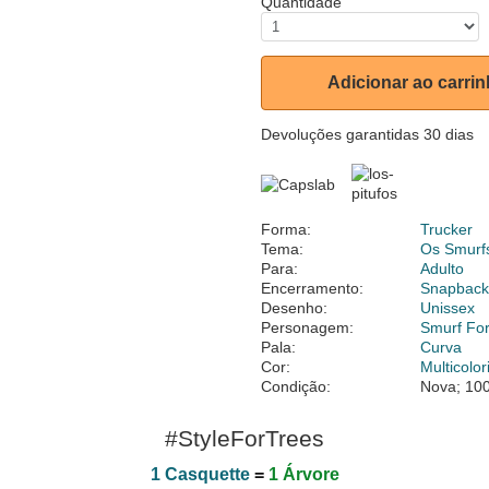
Quantidade
Adicionar ao carri
Devoluções garantidas 30 dias
Forma:
Trucker
Tema:
Os Smurf
Para:
Adulto
Encerramento:
Snapbac
Desenho:
Unissex
Personagem:
Smurf Fo
Pala:
Curva
Cor:
Multicolor
Condição:
Nova; 100
#StyleForTrees
1 Casquette
=
1 Árvore