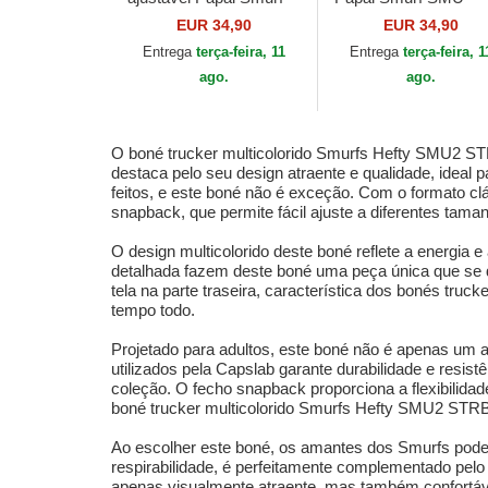
SMU2 PAPB Os
PAPA Os Smurfs da
EUR 34,90
EUR 34,90
Smurfs da Capslab
Capslab
Entrega
terça-feira, 11
Entrega
terça-feira, 1
ago.
ago.
O boné trucker multicolorido Smurfs Hefty SMU2 STR
destaca pelo seu design atraente e qualidade, ideal
feitos, e este boné não é exceção. Com o formato clás
snapback, que permite fácil ajuste a diferentes tam
O design multicolorido deste boné reflete a energi
detalhada fazem deste boné uma peça única que se d
tela na parte traseira, característica dos bonés tr
tempo todo.
Projetado para adultos, este boné não é apenas um 
utilizados pela Capslab garante durabilidade e resis
coleção. O fecho snapback proporciona a flexibilida
boné trucker multicolorido Smurfs Hefty SMU2 STRB
Ao escolher este boné, os amantes dos Smurfs podem
respirabilidade, é perfeitamente complementado pelo
apenas visualmente atraente, mas também confortável