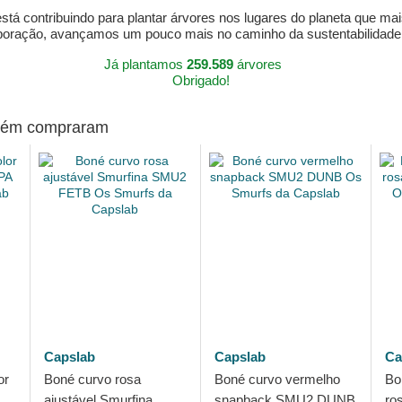
á contribuindo para plantar árvores nos lugares do planeta que mai
aboração, avançamos um pouco mais no caminho da sustentabilidad
Já plantamos
259.589
árvores
Obrigado!
mbém compraram
Capslab
Capslab
Ca
or
Boné curvo rosa
Boné curvo vermelho
Bo
ajustável Smurfina
snapback SMU2 DUNB
ro