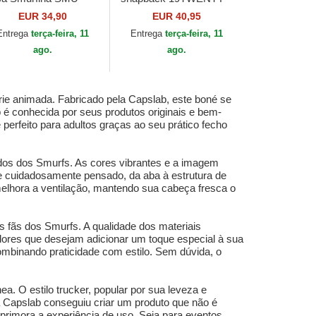
OP Os Smurfs da
Printed Desert da Los
EUR 34,90
EUR 40,95
pslab
Angeles Dodgers MLB
Entrega
terça-feira, 11
Entrega
terça-feira, 11
da New Era
ago.
ago.
ie animada. Fabricado pela Capslab, este boné se
b é conhecida por seus produtos originais e bem-
 perfeito para adultos graças ao seu prático fecho
idos dos Smurfs. As cores vibrantes e a imagem
e cuidadosamente pensado, da aba à estrutura de
melhora a ventilação, mantendo sua cabeça fresca o
 fãs dos Smurfs. A qualidade dos materiais
nadores que desejam adicionar um toque especial à sua
combinando praticidade com estilo. Sem dúvida, o
 O estilo trucker, popular por sua leveza e
a Capslab conseguiu criar um produto que não é
aprimora a experiência de uso. Seja para eventos