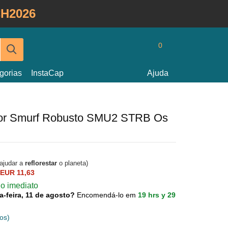
H2026
0
gorias
InstaCap
Ajuda
olor Smurf Robusto SMU2 STRB Os
 ajudar a
reflorestar
o planeta)
EUR 11,63
o imediato
a-feira, 11 de agosto?
Encomendá-lo em
19 hrs y 29
os)