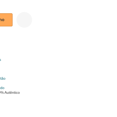
nho
s
k
rtão
ido
% Autêntico