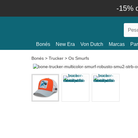
-15% 
Bonés
New Era
Von Dutch
Marcas
Par
Bonés
>
Trucker
>
Os Smurfs