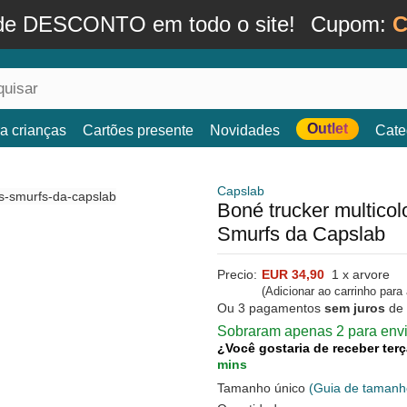
de DESCONTO em todo o site!
Cupom:
C
Outlet
a crianças
Cartões presente
Novidades
Cate
Capslab
Boné trucker multic
Smurfs da Capslab
Precio:
EUR 34,90
1 x arvore
(Adicionar ao carrinho para
Ou 3 pagamentos
sem juros
de
Sobraram apenas 2 para envi
¿Você gostaria de receber terç
mins
Tamanho único
(Guia de tamanh