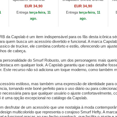
SMU2 FETB Os
Os Smurfs da Capslab
LE
EUR 34,90
EUR 34,90
Smurfs da Capslab
Ca
1
Entrega
terça-feira, 11
Entrega
terça-feira, 11
ago.
ago.
B da Capslab é um item indispensável para os fãs desta icônica sér
 para quem busca um acessório divertido e funcional. A marca Capsla
sico de trucker, ele combina conforto e estilo, oferecendo um ajuste
anhos de cabeça.
a e a personalidade do Smurf Robusto, um dos personagens mais quer
estaca em qualquer look. A Capslab garantiu que cada detalhe foss
ucker. Este recurso não só adiciona um toque moderno, como também 
acessório estiloso, mas também uma expressão de identidade para os
tência, tornando este boné perfeito para o uso diário ou para colecio
de necessária para que qualquer usuário o ajuste confortavelmente, 
 é uma opção excepcional no catálogo da Capslab.
 desfrutar de um acessório que une nostalgia à moda contemporânea.
 design multicolorido que representa o corajoso Smurf Hefty. A marc
 e funcional graças ao seu fecho snapback, que facilita o ajuste e 