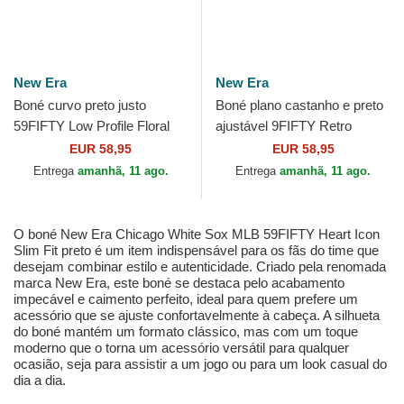
New Era
New Era
Boné curvo preto justo
Boné plano castanho e preto
59FIFTY Low Profile Floral
ajustável 9FIFTY Retro
Cord Three Looms Printed
Crown Wool Pinstripe da
EUR 58,95
EUR 58,95
Corduroy da Chicago...
Chicago White Sox MLB...
Entrega
amanhã, 11 ago.
Entrega
amanhã, 11 ago.
O boné New Era Chicago White Sox MLB 59FIFTY Heart Icon
Slim Fit preto é um item indispensável para os fãs do time que
desejam combinar estilo e autenticidade. Criado pela renomada
marca New Era, este boné se destaca pelo acabamento
impecável e caimento perfeito, ideal para quem prefere um
acessório que se ajuste confortavelmente à cabeça. A silhueta
do boné mantém um formato clássico, mas com um toque
moderno que o torna um acessório versátil para qualquer
ocasião, seja para assistir a um jogo ou para um look casual do
dia a dia.