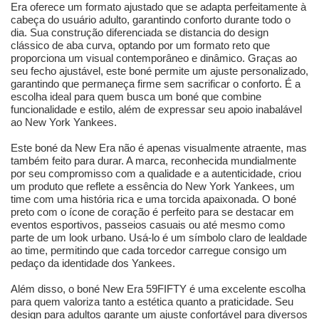
Era oferece um formato ajustado que se adapta perfeitamente à
cabeça do usuário adulto, garantindo conforto durante todo o
dia. Sua construção diferenciada se distancia do design
clássico de aba curva, optando por um formato reto que
proporciona um visual contemporâneo e dinâmico. Graças ao
seu fecho ajustável, este boné permite um ajuste personalizado,
garantindo que permaneça firme sem sacrificar o conforto. É a
escolha ideal para quem busca um boné que combine
funcionalidade e estilo, além de expressar seu apoio inabalável
ao New York Yankees.
Este boné da New Era não é apenas visualmente atraente, mas
também feito para durar. A marca, reconhecida mundialmente
por seu compromisso com a qualidade e a autenticidade, criou
um produto que reflete a essência do New York Yankees, um
time com uma história rica e uma torcida apaixonada. O boné
preto com o ícone de coração é perfeito para se destacar em
eventos esportivos, passeios casuais ou até mesmo como
parte de um look urbano. Usá-lo é um símbolo claro de lealdade
ao time, permitindo que cada torcedor carregue consigo um
pedaço da identidade dos Yankees.
Além disso, o boné New Era 59FIFTY é uma excelente escolha
para quem valoriza tanto a estética quanto a praticidade. Seu
design para adultos garante um ajuste confortável para diversos