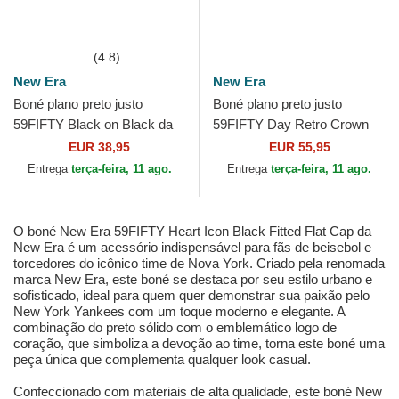
(4.8)
New Era
New Era
Boné plano preto justo
Boné plano preto justo
59FIFTY Black on Black da
59FIFTY Day Retro Crown
New York Yankees MLB da
da New York Yankees MLB
EUR 38,95
EUR 55,95
New Era
da New Era
Entrega
terça-feira, 11 ago.
Entrega
terça-feira, 11 ago.
O boné New Era 59FIFTY Heart Icon Black Fitted Flat Cap da
New Era é um acessório indispensável para fãs de beisebol e
torcedores do icônico time de Nova York. Criado pela renomada
marca New Era, este boné se destaca por seu estilo urbano e
sofisticado, ideal para quem quer demonstrar sua paixão pelo
New York Yankees com um toque moderno e elegante. A
combinação do preto sólido com o emblemático logo de
coração, que simboliza a devoção ao time, torna este boné uma
peça única que complementa qualquer look casual.
Confeccionado com materiais de alta qualidade, este boné New