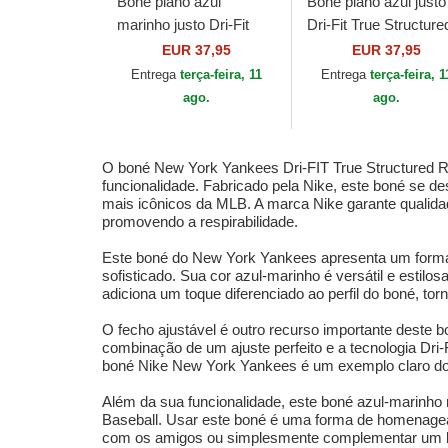
Boné plano azul
Boné plano azul justo
marinho justo Dri-Fit
Dri-Fit True Structure
True Structured Round
Round Bill da Los
EUR 37,95
EUR 37,95
Bill da Boston Red Sox
Angeles Dodgers ML
Entrega
terça-feira, 11
Entrega
terça-feira, 1
MLB da Nike
da Nike
ago.
ago.
O boné New York Yankees Dri-FIT True Structured Rou
funcionalidade. Fabricado pela Nike, este boné se d
mais icônicos da MLB. A marca Nike garante qualidad
promovendo a respirabilidade.
Este boné do New York Yankees apresenta um formato 
sofisticado. Sua cor azul-marinho é versátil e estil
adiciona um toque diferenciado ao perfil do boné, to
O fecho ajustável é outro recurso importante deste b
combinação de um ajuste perfeito e a tecnologia Dri-FI
boné Nike New York Yankees é um exemplo claro do
Além da sua funcionalidade, este boné azul-marinho
Baseball. Usar este boné é uma forma de homenagear 
com os amigos ou simplesmente complementar um look