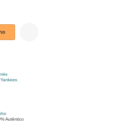
nho
onés
 Yankees
nho
% Autêntico