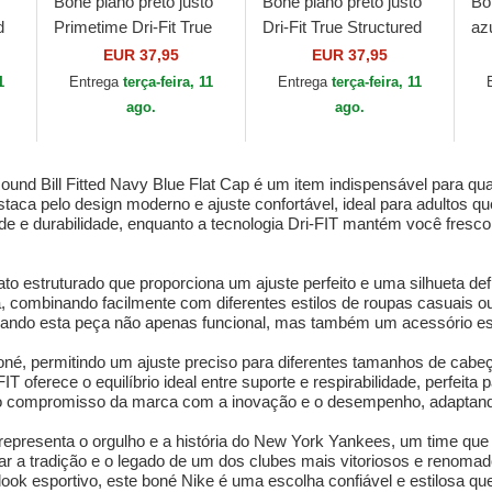
Boné plano preto justo
Boné plano preto justo
Bo
d
Primetime Dri-Fit True
Dri-Fit True Structured
az
Structured Round Bill da
Round Bill da Chicago
Co
EUR 37,95
EUR 37,95
B
New York Yankees
White Sox MLB da Nike
St
1
Entrega
terça-feira, 11
Entrega
terça-feira, 11
MLB da Nike
da
ago.
ago.
nd Bill Fitted Navy Blue Flat Cap é um item indispensável para qual
estaca pelo design moderno e ajuste confortável, ideal para adultos
e e durabilidade, enquanto a tecnologia Dri-FIT mantém você fresco 
estruturado que proporciona um ajuste perfeito e uma silhueta defin
osa, combinando facilmente com diferentes estilos de roupas casuais o
rnando esta peça não apenas funcional, mas também um acessório esti
oné, permitindo um ajuste preciso para diferentes tamanhos de cabeç
T oferece o equilíbrio ideal entre suporte e respirabilidade, perfeita p
 compromisso da marca com a inovação e o desempenho, adaptando
 representa o orgulho e a história do New York Yankees, um time qu
a tradição e o legado de um dos clubes mais vitoriosos e renomados 
 esportivo, este boné Nike é uma escolha confiável e estilosa que 