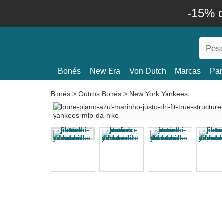
-15% 
Bonés
New Era
Von Dutch
Marcas
Par
Bonés
>
Outros Bonés
>
New York Yankees