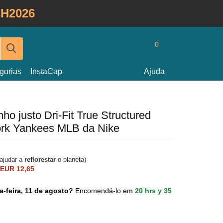
H2026
0
gorias
InstaCap
Ajuda
ho justo Dri-Fit True Structured
ork Yankees MLB da Nike
 ajudar a
reflorestar
o planeta)
EUR 12,65
a-feira, 11 de agosto?
Encomendá-lo em
20 hrs y 35