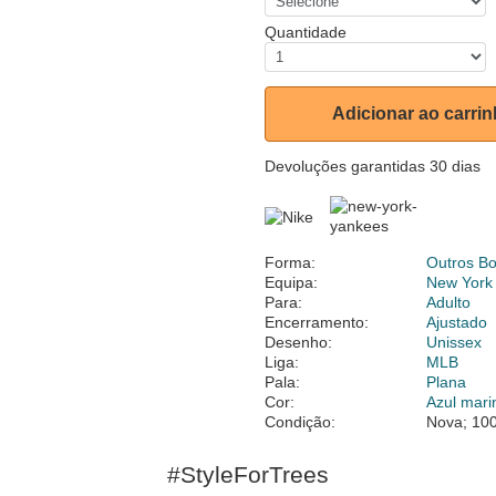
Quantidade
Adicionar ao carri
Devoluções garantidas 30 dias
Forma:
Outros B
Equipa:
New York
Para:
Adulto
Encerramento:
Ajustado
Desenho:
Unissex
Liga:
MLB
Pala:
Plana
Cor:
Azul mari
Condição:
Nova; 100
#StyleForTrees