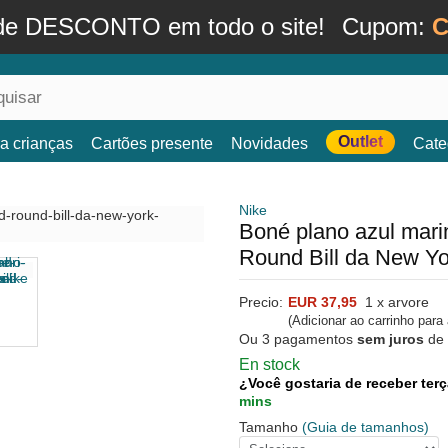
de DESCONTO em todo o site!
Cupom:
C
Outlet
a crianças
Cartões presente
Novidades
Cate
Nike
Boné plano azul marin
Round Bill da New Y
Precio:
EUR 37,95
1 x arvore
(Adicionar ao carrinho para
Ou 3 pagamentos
sem juros
de
En stock
¿Você gostaria de receber terç
mins
Tamanho
(Guia de tamanhos)