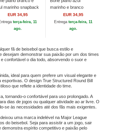
né plano branco e
Boné plano azul
ul marinho snapback
marinho e branco
operstown Dri-Fit Pro
snapback Dri-Fit Pro
EUR 34,95
EUR 34,95
ructured Square Bill
Structured Square Bill
Entrega
terça-feira, 11
Entrega
terça-feira, 11
 Nike
da New York Yankees...
ago.
ago.
quer fã de beisebol que busca estilo e
 que desejam demonstrar sua paixão por um dos times
e confortável o dia todo, absorvendo o suor e
ida, ideal para quem prefere um visual elegante e
u esportivas. O design True Structured Round Bill
loso que reflete a identidade do time.
a, tornando-o confortável para uso prolongado. A
ara dias de jogos ou qualquer atividade ao ar livre. O
-se às necessidades até dos fãs mais exigentes.
e deixou uma marca indelével na Major League
do beisebol. Seja para assistir a um jogo, sair
demonstra espírito competitivo e paixão pelo