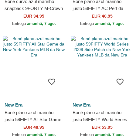
Boné curvo azul marinho
Boné plano azul marinho
snapback 9FORTY M-Crown
justo 59FIFTY AC Perf da
Hall Of Fame da New York
New York Yankees MLB da
EUR 34,95
EUR 40,95
Yankees MLB da New Era
New Era
Entrega
amanhã, 7 ago.
Entrega
amanhã, 7 ago.
New Era
New Era
Boné plano azul marinho
Boné plano azul marinho
justo 59FIFTY All Star Game
justo 59FIFTY World Series
da New York Yankees MLB
2009 Side Patch da New
EUR 48,95
EUR 53,95
da New Era
York Yankees MLB da New...
Entrega
amanhã, 7 ago.
Entrega
amanhã, 7 ago.