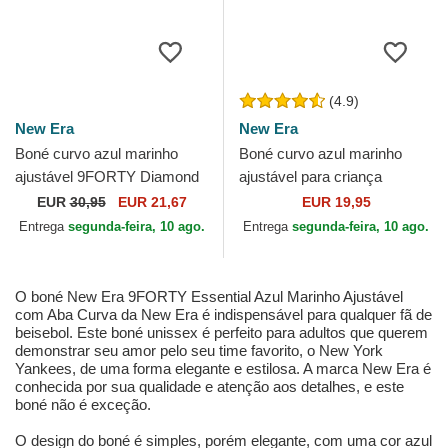
(4.9)
New Era
New Era
Boné curvo azul marinho
Boné curvo azul marinho
ajustável 9FORTY Diamond
ajustável para criança
Era Essential da New York
9FORTY Essential dos New
EUR
30,95
EUR 21,67
EUR 19,95
Yankees MLB da New Era
York Yankees MLB da New
Entrega
segunda-feira, 10 ago.
Entrega
segunda-feira, 10 ago.
Era
O boné New Era 9FORTY Essential Azul Marinho Ajustável
com Aba Curva da New Era é indispensável para qualquer fã de
beisebol. Este boné unissex é perfeito para adultos que querem
demonstrar seu amor pelo seu time favorito, o New York
Yankees, de uma forma elegante e estilosa. A marca New Era é
conhecida por sua qualidade e atenção aos detalhes, e este
boné não é exceção.
O design do boné é simples, porém elegante, com uma cor azul