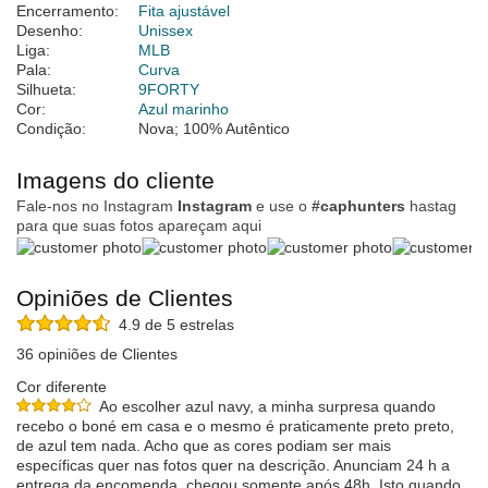
Encerramento:
Fita ajustável
Desenho:
Unissex
Liga:
MLB
Pala:
Curva
Silhueta:
9FORTY
Cor:
Azul marinho
Condição:
Nova; 100% Autêntico
Imagens do cliente
Fale-nos no Instagram
Instagram
e use o
#caphunters
hastag
para que suas fotos apareçam aqui
Opiniões de Clientes
4.9 de 5 estrelas
36 opiniões de Clientes
Cor diferente
Ao escolher azul navy, a minha surpresa quando
recebo o boné em casa e o mesmo é praticamente preto preto,
de azul tem nada. Acho que as cores podiam ser mais
específicas quer nas fotos quer na descrição. Anunciam 24 h a
entrega da encomenda, chegou somente após 48h. Isto quando