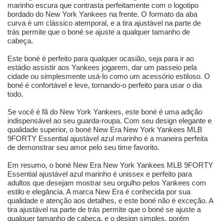
marinho escura que contrasta perfeitamente com o logotipo
bordado do New York Yankees na frente. O formato da aba
curva é um clássico atemporal, e a tira ajustável na parte de
trás permite que o boné se ajuste a qualquer tamanho de
cabeça.
Este boné é perfeito para qualquer ocasião, seja para ir ao
estádio assistir aos Yankees jogarem, dar um passeio pela
cidade ou simplesmente usá-lo como um acessório estiloso. O
boné é confortável e leve, tornando-o perfeito para usar o dia
todo.
Se você é fã do New York Yankees, este boné é uma adição
indispensável ao seu guarda-roupa. Com seu design elegante e
qualidade superior, o boné New Era New York Yankees MLB
9FORTY Essential ajustável azul marinho é a maneira perfeita
de demonstrar seu amor pelo seu time favorito.
Em resumo, o boné New Era New York Yankees MLB 9FORTY
Essential ajustável azul marinho é unissex e perfeito para
adultos que desejam mostrar seu orgulho pelos Yankees com
estilo e elegância. A marca New Era é conhecida por sua
qualidade e atenção aos detalhes, e este boné não é exceção. A
tira ajustável na parte de trás permite que o boné se ajuste a
qualquer tamanho de cabeça, e o design simples, porém