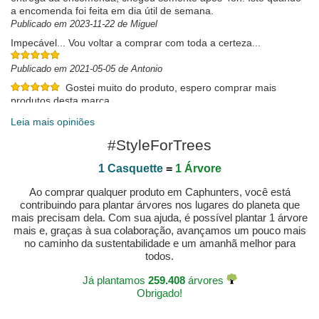
a encomenda foi feita em dia útil de semana.
Publicado em 2023-11-22 de Miguel
Impecável... Vou voltar a comprar com toda a certeza...
Publicado em 2021-05-05 de Antonio
Gostei muito do produto, espero comprar mais
produtos desta marca
Publicado em 2020-05-30 de Tiago
Leia mais opiniões
Everyday basic
#StyleForTrees
Love
Publicado em 2025-04-06 de Ashley
1 Casquette
=
1 Árvore
Ao comprar qualquer produto em Caphunters, você está
contribuindo para plantar árvores nos lugares do planeta que
mais precisam dela. Com sua ajuda, é possível plantar 1 árvore
mais e, graças à sua colaboração, avançamos um pouco mais
no caminho da sustentabilidade e um amanhã melhor para
todos.
Já plantamos
259.408
árvores
Obrigado!