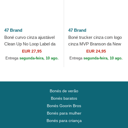
47 Brand
47 Brand
Boné curvo cinza ajustável
Boné trucker cinza com logo
Clean Up No Loop Label da
cinza MVP Branson da New
New York Yankees MLB da
York Yankees MLB da 47
EUR 27,95
EUR 24,95
47 Brand
Brand
Entrega
segunda-feira, 10 ago.
Entrega
segunda-feira, 10 ago.
Bonés de verão
Bonés baratos
Bonés Goorin Bros
Bonés para mulher
Bonés para criança