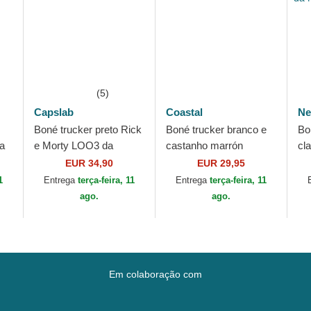
(5)
Capslab
Coastal
Ne
Boné trucker preto Rick
Boné trucker branco e
Bo
a
e Morty LOO3 da
castanho marrón
cl
Capslab
Moinzen HFT da
ca
EUR 34,90
EUR 29,95
Coastal
Ou
1
Entrega
terça-feira, 11
Entrega
terça-feira, 11
Ya
ago.
ago.
Em colaboração com