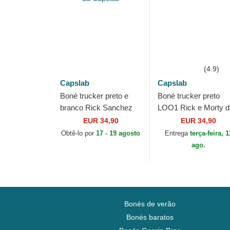
(4.9)
Capslab
Capslab
Boné trucker preto e
Boné trucker preto
branco Rick Sanchez
LOO1 Rick e Morty d
REM6 GLO Rick e
Capslab
EUR 34,90
EUR 34,90
Morty da Capslab
Obtê-lo por
17 - 19 agosto
Entrega
terça-feira, 1
ago.
Bonés de verão
Bonés baratos