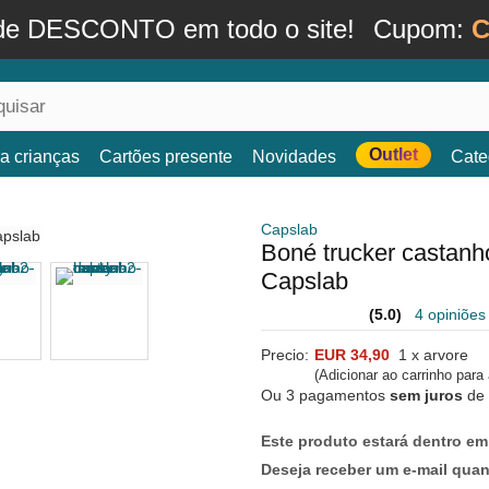
de DESCONTO em todo o site!
Cupom:
C
Outlet
a crianças
Cartões presente
Novidades
Cate
Capslab
Boné trucker castan
Capslab
(5.0)
4 opiniões
Precio:
EUR 34,90
1 x arvore
(Adicionar ao carrinho para
Ou 3 pagamentos
sem juros
de
Este produto estará dentro em
Deseja receber um e-mail qua