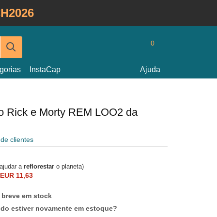
H2026
0
gorias
InstaCap
Ajuda
ho Rick e Morty REM LOO2 da
 de clientes
 ajudar a
reflorestar
o planeta)
EUR 11,63
 breve em stock
ndo estiver novamente em estoque?