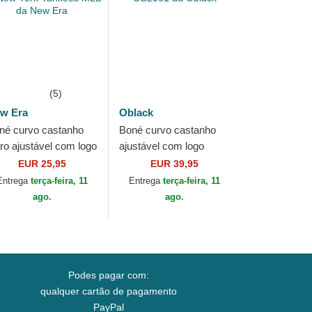
(5)
w Era
Oblack
né curvo castanho
Boné curvo castanho
aro ajustável com logo
ajustável com logo
stanho 9FORTY
castanho Baseball
EUR 25,95
EUR 39,95
tline da New York
Peach OBL061 da
Entrega
terça-feira, 11
Entrega
terça-feira, 11
nkees MLB da...
Oblack
ago.
ago.
Podes pagar com:
qualquer cartão de pagamento
PayPal