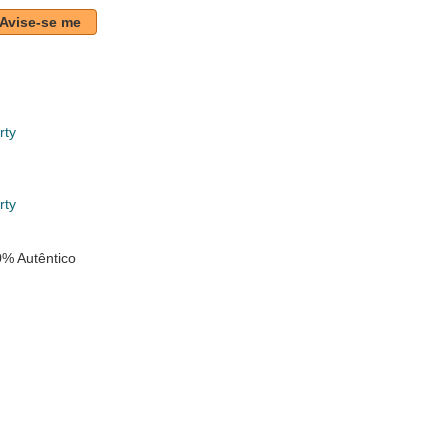
Avise-se me
rty
k
rty
% Autêntico