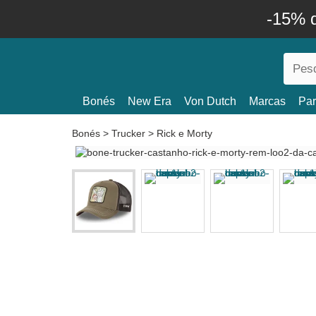
-15% 
Bonés
New Era
Von Dutch
Marcas
Par
Bonés
>
Trucker
>
Rick e Morty