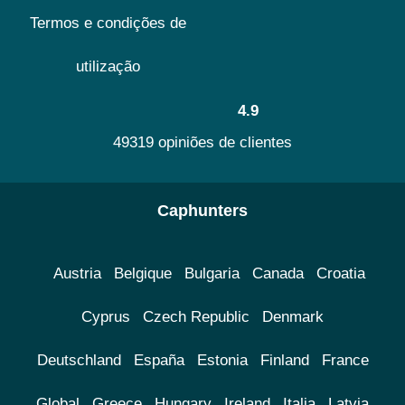
Termos e condições de
utilização
4.9
49319 opiniões de clientes
Caphunters
Austria
Belgique
Bulgaria
Canada
Croatia
Cyprus
Czech Republic
Denmark
Deutschland
España
Estonia
Finland
France
Global
Greece
Hungary
Ireland
Italia
Latvia