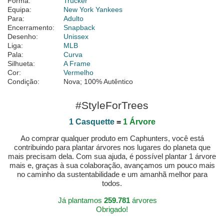
Forma:
Trucker
Equipa:
New York Yankees
Para:
Adulto
Encerramento:
Snapback
Desenho:
Unissex
Liga:
MLB
Pala:
Curva
Silhueta:
A Frame
Cor:
Vermelho
Condição:
Nova; 100% Autêntico
#StyleForTrees
1 Casquette
=
1 Árvore
Ao comprar qualquer produto em Caphunters, você está
contribuindo para plantar árvores nos lugares do planeta que
mais precisam dela. Com sua ajuda, é possível plantar 1 árvore
mais e, graças à sua colaboração, avançamos um pouco mais
no caminho da sustentabilidade e um amanhã melhor para
todos.
Já plantamos
259.781
árvores
Obrigado!