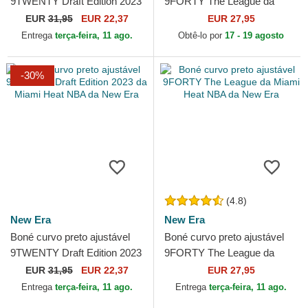
9TWENTY Draft Edition 2023
9FORTY The League da
da Golden State Warriors
Miami Marlins MLB da New
EUR
31,95
EUR 22,37
EUR 27,95
NBA da New Era
Era
Entrega
terça-feira, 11 ago.
Obtê-lo por
17 - 19 agosto
-30%
(4.8)
New Era
New Era
Boné curvo preto ajustável
Boné curvo preto ajustável
9TWENTY Draft Edition 2023
9FORTY The League da
da Miami Heat NBA da New
Miami Heat NBA da New Era
EUR
31,95
EUR 22,37
EUR 27,95
Era
Entrega
terça-feira, 11 ago.
Entrega
terça-feira, 11 ago.