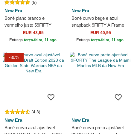
(5)
New Era
New Era
Boné plano branco e
Boné curvo bege e azul
vermelho justo 59FIFTY
snapback 9FIFTY A Frame
Classic da Golden State
Precurved Hardwood
EUR 43,95
EUR 40,95
Warriors NBA da New Era
Classics da Golden State...
Entrega
terça-feira, 11 ago.
Entrega
terça-feira, 11 ago.
-30%
(4.3)
New Era
New Era
Boné curvo azul ajustável
Boné curvo preto ajustável